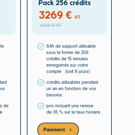
Pack 256 crédits
3269 €
HT
4928 €
HT
ble
64h de support utilisable
sous la forme de 256
crédits de 15 minutes
enregistrés sur votre
compte (soit 8 jours)
dant
crédits utilisables pendant
vos
un an en fonction de vos
besoins
se de
prix incluant une remise
re
de 35 % sur le taux horaire
Paiement