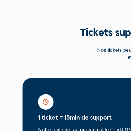
Tickets sup
Nos tickets peu
é
1 ticket = 15min de support
Notre unité de facturation est le Crédit (1