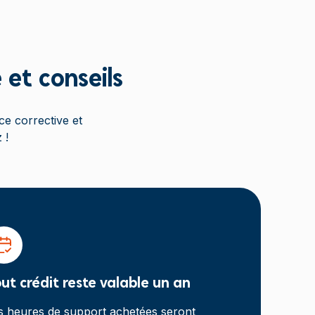
 et conseils
ce corrective et
 !
ut crédit reste valable un an
s heures de support achetées seront