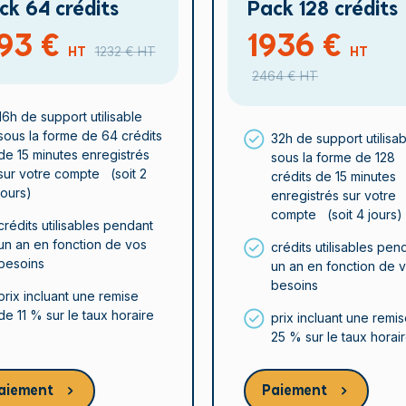
ck 64 crédits
Pack 128 crédits
193 €
1936 €
HT
1232 €
HT
HT
2464 €
HT
16h de support utilisable
sous la forme de 64 crédits
32h de support utilisa
de 15 minutes enregistrés
sous la forme de 128
sur votre compte (soit 2
crédits de 15 minutes
jours)
enregistrés sur votre
compte (soit 4 jours)
crédits utilisables pendant
un an en fonction de vos
crédits utilisables pen
besoins
un an en fonction de 
besoins
prix incluant une remise
de 11 % sur le taux horaire
prix incluant une remi
25 % sur le taux horai
aiement
Paiement