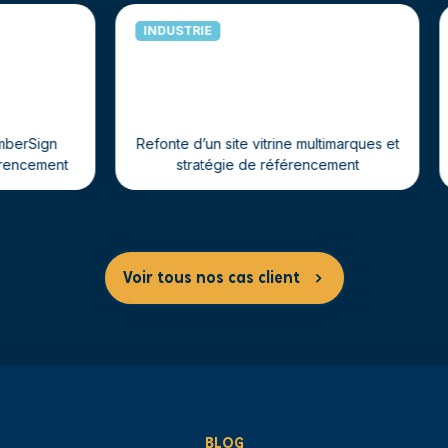
INDUSTRIE
B2B
Refonte d’un site vitrine multimarques et
stratégie de référencement
Refonte d
Voir tous nos cas client
BLOG