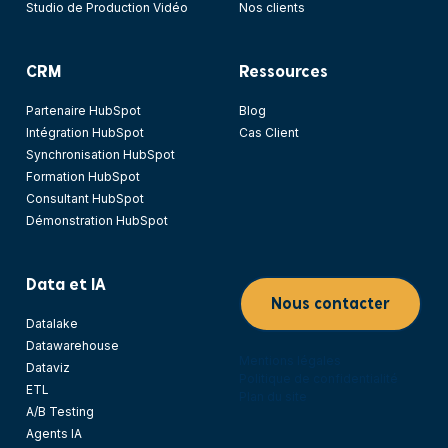
Studio de Production Vidéo
Nos clients
CRM
Ressources
Partenaire HubSpot
Blog
Intégration HubSpot
Cas Client
Synchronisation HubSpot
Formation HubSpot
Consultant HubSpot
Démonstration HubSpot
Data et IA
Nous contacter
Datalake
Datawarehouse
Mentions légales
Dataviz
Politique de confidentialité
ETL
Plan du site
A/B Testing
Agents IA