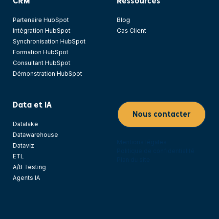
CRM
Ressources
Partenaire HubSpot
Blog
Intégration HubSpot
Cas Client
Synchronisation HubSpot
Formation HubSpot
Consultant HubSpot
Démonstration HubSpot
Data et IA
Nous contacter
Datalake
Datawarehouse
Mentions légales
Dataviz
Politique de confidentialité
ETL
Plan du site
A/B Testing
Agents IA