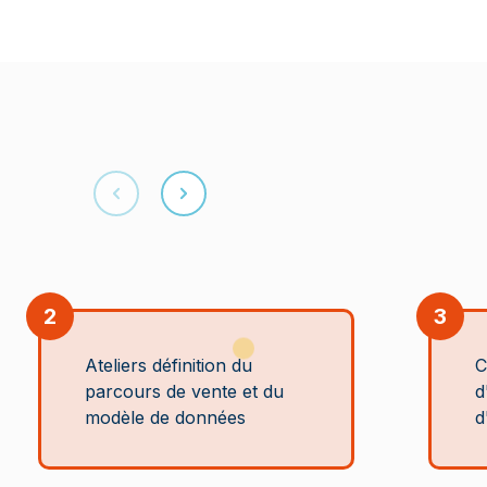
2
3
Ateliers définition du
C
parcours de vente et du
d
modèle de données
d