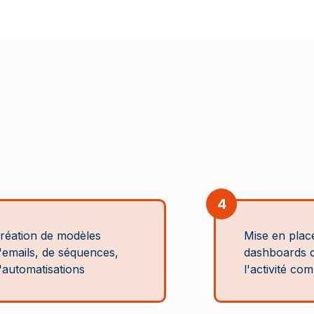
4
réation de modèles
Mise en plac
'emails, de séquences,
dashboards d
'automatisations
l'activité co