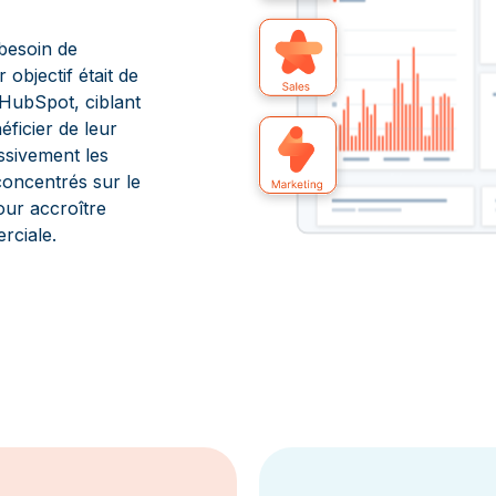
 besoin de
 objectif était de
HubSpot, ciblant
ficier de leur
essivement les
concentrés sur le
our accroître
rciale.