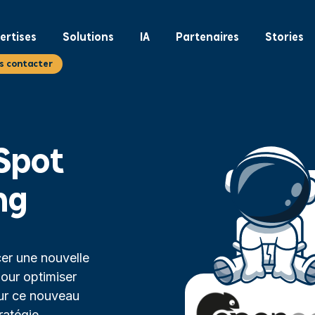
ertises
Solutions
IA
Partenaires
Stories
s contacter
Spot
ng
er une nouvelle
our optimiser
sur ce nouveau
ratégie