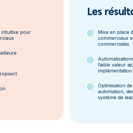
Les résult
intuitive pour
Mise en place d
rciaux
commerciaux et
commerciales
eilleure
Automatisations
faible valeur a
implémentation
propsect
Optimisation de
ion
automation, des
système de lea